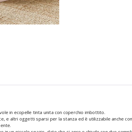
le in ecopelle tinta unita con coperchio imbottito.
erte, e altri oggetti sparsi per la stanza ed è utilizzabile anche
iente.
 in un piccolo spazio, dato che si apre e chiude con due sempli