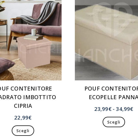
OUF CONTENITORE
POUF CONTENITO
ADRATO IMBOTTITO
ECOPELLE PANN
CIPRIA
F
23,99
€
-
34,99
€
di
22,99
€
Scegli
p
Questo
Questo
prodotto
d
Scegli
prodotto
ha