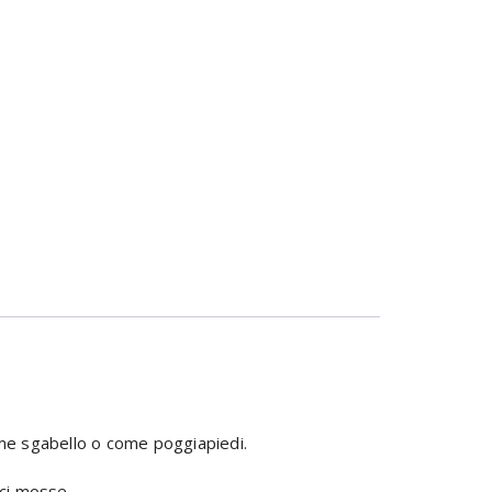
 come sgabello o come poggiapiedi.
ci mosse.