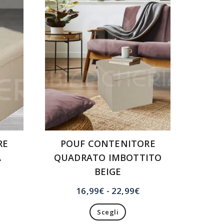
RE
POUF CONTENITORE
A
QUADRATO IMBOTTITO
BEIGE
ascia
Fascia
16,99
€
-
22,99
€
rezzo:
di
a
Scegli
prezzo: