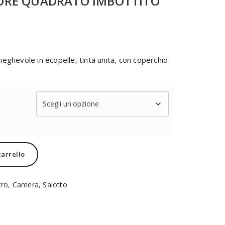
ORE QUADRATO IMBOTTITO
ieghevole in ecopelle, tinta unita, con coperchio
Alternative:
carrello
tro
,
Camera
,
Salotto