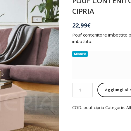
POUF CONTENIT
CIPRIA
22,99
€
Pouf contenitore imbottito p
imbottito.
Misure
POUF
Aggiungi al 
CONTENITORE
QUADRATO
IMBOTTITO
COD:
pouf cipria
Categorie:
Al
CIPRIA
quantità