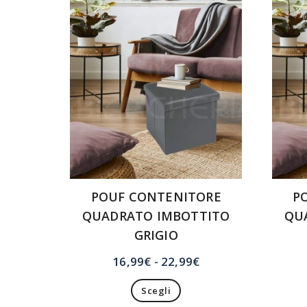
POUF CONTENITORE
P
QUADRATO IMBOTTITO
QU
GRIGIO
Fascia
16,99
€
-
22,99
€
di
Scegli
prezzo: