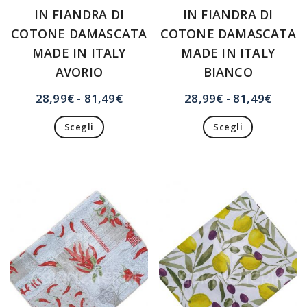
IN FIANDRA DI
IN FIANDRA DI
COTONE DAMASCATA
COTONE DAMASCATA
MADE IN ITALY
MADE IN ITALY
AVORIO
BIANCO
Fascia
Fasci
28,99
€
-
81,49
€
28,99
€
-
81,49
€
Questo
di
Questo
di
prodotto
prodotto
Scegli
Scegli
prezzo:
prezzo
ha
ha
da
da
più
più
28,99€
28,99
varianti.
varianti.
a
a
Le
Le
opzioni
81,49€
opzioni
81,49
possono
possono
essere
essere
scelte
scelte
nella
nella
pagina
pagina
del
del
prodotto
prodotto