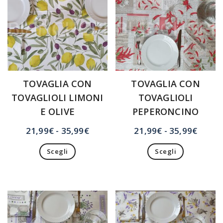
nella
scelte
pagina
nella
del
pagina
prodotto
del
prodotto
TOVAGLIA CON
TOVAGLIA CON
TOVAGLIOLI LIMONI
TOVAGLIOLI
E OLIVE
PEPERONCINO
Fascia
Fasci
21,99
€
-
35,99
€
21,99
€
-
35,99
€
di
di
Scegli
Scegli
prezzo:
prezzo
Questo
Questo
da
da
prodotto
prodotto
21,99€
21,99
ha
ha
a
a
più
più
35,99€
35,99
varianti.
varianti.
Le
Le