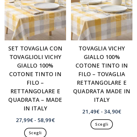
SET TOVAGLIA CON
TOVAGLIA VICHY
TOVAGLIOLI VICHY
GIALLO 100%
GIALLO 100%
COTONE TINTO IN
COTONE TINTO IN
FILO – TOVAGLIA
FILO –
RETTANGOLARE E
RETTANGOLARE E
QUADRATA MADE IN
QUADRATA – MADE
ITALY
IN ITALY
Fasci
21,49
€
-
34,90
€
di
Fascia
27,99
€
-
58,99
€
Scegli
prezzo
di
Questo
da
Scegli
prezzo: