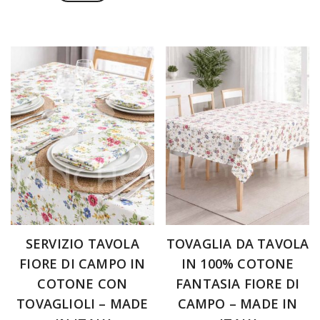
prodotto
21,49
Questo
da
ha
prodotto
a
27,99€
più
ha
34,90
a
varianti.
più
Le
58,99€
varianti.
opzioni
Le
possono
opzioni
essere
possono
scelte
essere
nella
scelte
pagina
nella
del
pagina
prodotto
del
prodotto
SERVIZIO TAVOLA
TOVAGLIA DA TAVOLA
FIORE DI CAMPO IN
IN 100% COTONE
COTONE CON
FANTASIA FIORE DI
TOVAGLIOLI – MADE
CAMPO – MADE IN