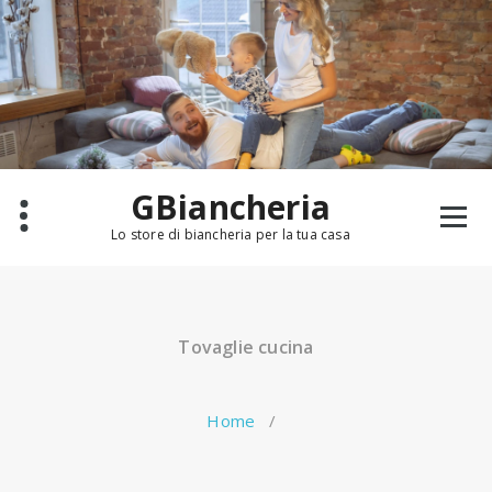
Salta
al
contenuto
GBiancheria
Lo store di biancheria per la tua casa
Tovaglie cucina
Home
/