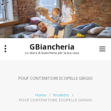
Salta
al
contenuto
GBiancheria
Lo store di biancheria per la tua casa
POUF CONTENITORE ECOPELLE GRIGIO
Home
/
Prodotto
/
POUF CONTENITORE ECOPELLE GRIGIO