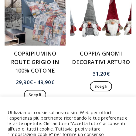
del
prodotto
COPRIPIUMINO
COPPIA GNOMI
ROUTE GRIGIO IN
DECORATIVI ARTURO
100% COTONE
31,20
€
Fascia
29,90
€
-
49,90
€
Scegli
di
Questo
Scegli
prezzo:
prodotto
Questo
da
ha
prodotto
29,90€
Utilizziamo i cookie sul nostro sito Web per offrirti
più
ha
l'esperienza più pertinente ricordando le tue preferenze e
a
varianti.
più
le visite ripetute. Cliccando su “Accetta tutto” acconsenti
Le
49,90€
varianti.
all'uso di tutti i cookie. Tuttavia, puoi visitare
opzioni
Le
"Impostazioni cookie" per fornire un consenso