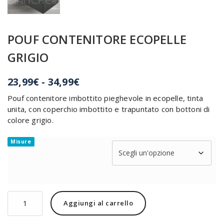
POUF CONTENITORE ECOPELLE
GRIGIO
Fascia
23,99
€
-
34,99
€
di
Pouf contenitore imbottito pieghevole in ecopelle, tinta
prezzo:
unita, con coperchio imbottito e trapuntato con bottoni di
da
colore grigio.
23,99€
a
Misure
34,99€
POUF
Alternative:
Aggiungi al carrello
CONTENITORE
ECOPELLE