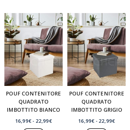
34,99€
prodotto
varianti.
16,99
ha
Le
a
più
opzioni
22,99
varianti.
possono
Le
essere
opzioni
scelte
possono
nella
essere
pagina
scelte
del
nella
prodotto
pagina
del
prodotto
POUF CONTENITORE
POUF CONTENITORE
QUADRATO
QUADRATO
IMBOTTITO BIANCO
IMBOTTITO GRIGIO
Fascia
Fasci
16,99
€
-
22,99
€
16,99
€
-
22,99
€
di
di