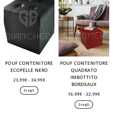
opzioni
Le
possono
opzioni
essere
possono
scelte
essere
nella
scelte
pagina
nella
del
pagina
prodotto
del
prodotto
POUF CONTENITORE
POUF CONTENITORE
ECOPELLE NERO
QUADRATO
IMBOTTITO
Fascia
23,99
€
-
34,99
€
BORDEAUX
di
Scegli
prezzo:
Fasci
16,99
€
-
22,99
€
Questo
da
di
prodotto
23,99€
Scegli
prezzo
ha
a
Questo
da
più