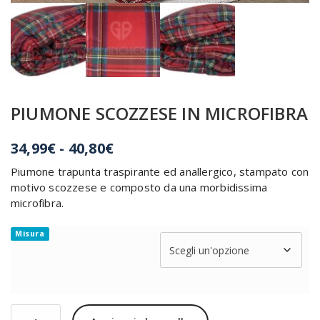
PIUMONE SCOZZESE IN MICROFIBRA
Fascia
34,99
€
-
40,80
€
di
Piumone trapunta traspirante ed anallergico, stampato con
prezzo:
motivo scozzese e composto da una morbidissima
da
microfibra.
34,99€
a
Misura
40,80€
PIUMONE
Alternative: