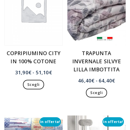
COPRIPIUMINO CITY
TRAPUNTA
IN 100% COTONE
INVERNALE SILVYE
LILLA IMBOTTITA
Fascia
31,90
€
-
51,10
€
di
Fasci
46,40
€
-
64,40
€
Scegli
prezzo:
di
Questo
da
Scegli
prezzo
prodotto
31,90€
Questo
da
ha
prodotto
a
46,40
più
ha
51,10€
a
varianti.
più
Le
64,40
In offerta!
In offerta!
varianti.
opzioni
Le