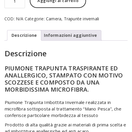
Aggiungi al carrello
SCOZZESE
IN
MICROFIBRA
COD:
N/A
Categorie:
Camera
,
Trapunte invernali
quantità
Descrizione
Informazioni aggiuntive
Descrizione
PIUMONE TRAPUNTA TRASPIRANTE ED
ANALLERGICO, STAMPATO CON MOTIVO
SCOZZESE E COMPOSTO DA UNA
MORBIDISSIMA MICROFIBRA.
Piumone Trapunta Imbottita Invernale realizzata in
microfibra sottoposta al trattamento “Mano Pesca”, che
conferisce particolare morbidezza al tessuto
Prodotto di alta qualità grazie ai materiali di prima scelta e
ad imbottiture anallergiche ed anti acaro.