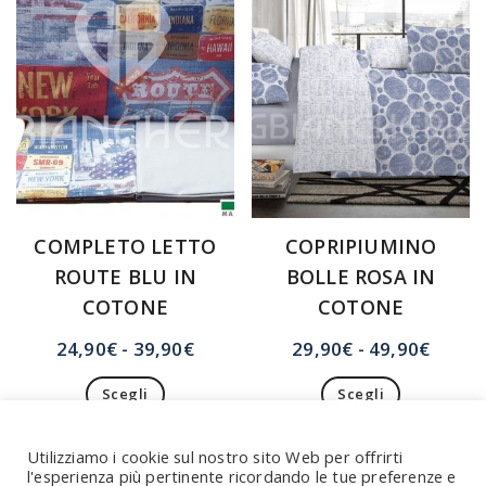
possono
opzioni
essere
possono
scelte
essere
nella
scelte
pagina
nella
del
pagina
prodotto
del
prodotto
COMPLETO LETTO
COPRIPIUMINO
ROUTE BLU IN
BOLLE ROSA IN
COTONE
COTONE
Fascia
Fasci
24,90
€
-
39,90
€
29,90
€
-
49,90
€
di
di
Scegli
Scegli
prezzo:
prezzo
Questo
Questo
da
da
prodotto
prodotto
24,90€
29,90
Utilizziamo i cookie sul nostro sito Web per offrirti
ha
ha
l'esperienza più pertinente ricordando le tue preferenze e
a
a