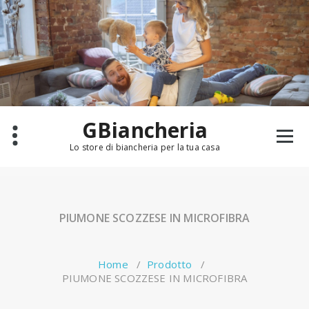
Salta
al
contenuto
GBiancheria
Lo store di biancheria per la tua casa
PIUMONE SCOZZESE IN MICROFIBRA
Home
/
Prodotto
/
PIUMONE SCOZZESE IN MICROFIBRA