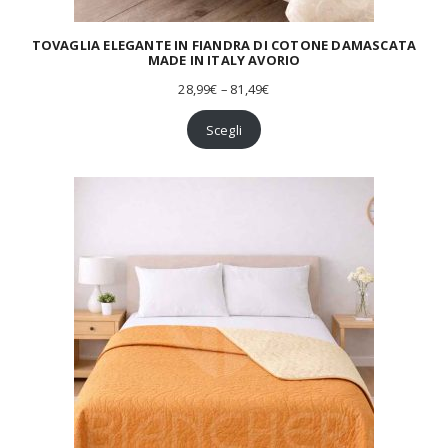
5
,
9
TOVAGLIA ELEGANTE IN FIANDRA DI COTONE DAMASCATA
MADE IN ITALY AVORIO
9
€
F
28,99
€
–
81,49
€
a
s
Scegli
c
i
a
d
i
p
r
e
z
z
o
:
d
a
2
8
,