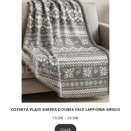
i
p
r
e
z
z
o
:
d
a
1
8
,
9
9
€
a
2
1
,
9
COPERTA PLAID SHERPA DOUBLE FACE LAPPONIA GRIGIO
9
F
19,99
€
–
29,99
€
€
a
s
Scegli