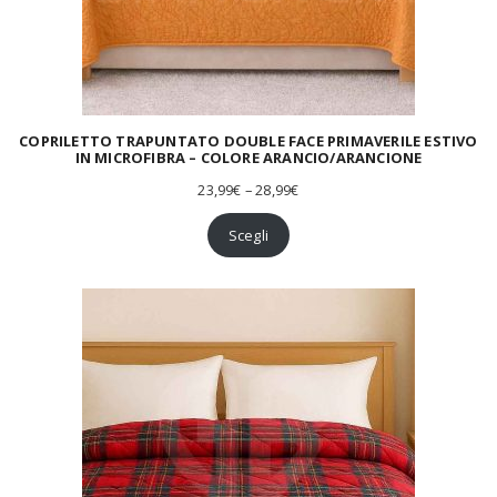
9
9
€
a
8
1
,
4
COPRILETTO TRAPUNTATO DOUBLE FACE PRIMAVERILE ESTIVO
IN MICROFIBRA – COLORE ARANCIO/ARANCIONE
9
€
F
23,99
€
–
28,99
€
a
s
Scegli
c
i
a
d
i
p
r
e
z
z
o
:
d