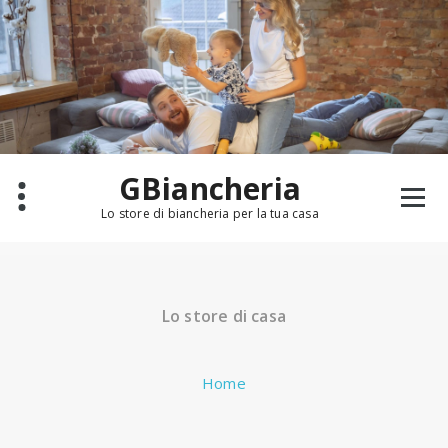
Salta
al
contenuto
GBiancheria
Lo store di biancheria per la tua casa
Lo store di casa
Home