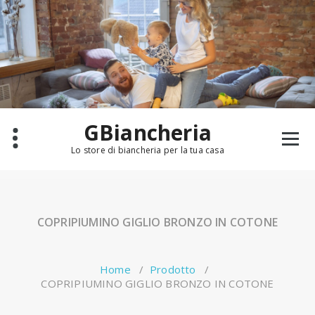
Salta
al
contenuto
GBiancheria
Lo store di biancheria per la tua casa
COPRIPIUMINO GIGLIO BRONZO IN COTONE
Home
/
Prodotto
/
COPRIPIUMINO GIGLIO BRONZO IN COTONE