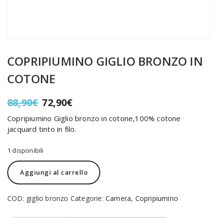
COPRIPIUMINO GIGLIO BRONZO IN
COTONE
Il
Il
88,90
€
72,90
€
prezzo
prezzo
Copripiumino Giglio bronzo in cotone,100% cotone
originale
attuale
jacquard tinto in filo.
era:
è:
88,90€.
72,90€.
1 disponibili
COPRIPIUMINO
Alternative:
Aggiungi al carrello
GIGLIO
BRONZO
IN
COD:
giglio bronzo
Categorie:
Camera
,
Copripiumino
COTONE
quantità