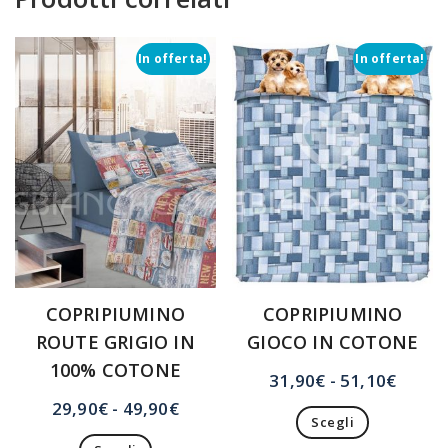
In offerta!
In offerta!
COPRIPIUMINO
COPRIPIUMINO
ROUTE GRIGIO IN
GIOCO IN COTONE
100% COTONE
Fasci
31,90
€
-
51,10
€
di
Fascia
29,90
€
-
49,90
€
Scegli
prezzo
di
Questo